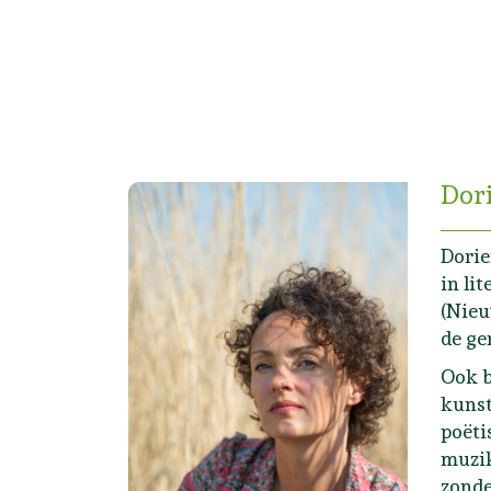
Dor
Dorie
in li
(Nieu
de ge
Ook b
kunst
poëti
muzik
zonde