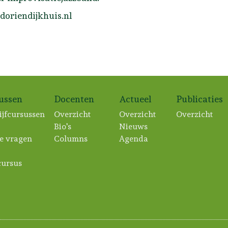
oriendijkhuis.nl
sussen
Docenten
Actueel
Publicaties
ijfcursussen
Overzicht
Overzicht
Overzicht
Bio's
Nieuws
e vragen
Columns
Agenda
ursus