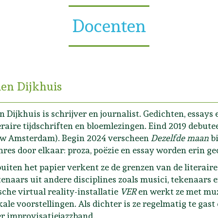
Docenten
ien Dijkhuis
n Dijkhuis is schrijver en journalist. Gedichten, essay
teraire tijdschriften en bloemlezingen. Eind 2019 debut
w Amsterdam). Begin 2024 verscheen
Dezelfde maan
bi
nres door elkaar: proza, poëzie en essay worden erin g
uiten het papier verkent ze de grenzen van de literair
enaars uit andere disciplines zoals musici, tekenaars 
sche virtual reality-installatie
VER
en werkt ze met muz
ale voorstellingen. Als dichter is ze regelmatig te gast
r improvisatiejazzband.