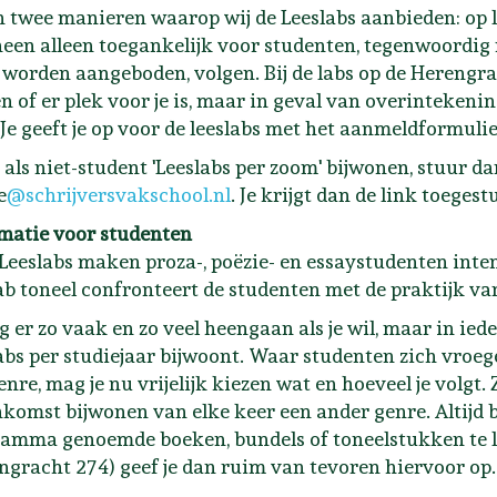
jn twee manieren waarop wij de Leeslabs aanbieden: op 
een alleen toegankelijk voor studenten, tegenwoordig m
worden aangeboden, volgen. Bij de labs op de Herengrach
n of er plek voor je is, maar in geval van overinteken
 Je geeft je op voor de leeslabs met het aanmeldformuli
e als niet-student 'Leeslabs per zoom' bijwonen, stuur d
e
@schrijversvakschool.nl
. Je krijgt dan de link toege
matie voor studenten
 Leeslabs maken proza-, poëzie- en essaystudenten inten
ab toneel confronteert de studenten met de praktijk va
g er zo vaak en zo veel heengaan als je wil, maar in ieder
abs per studiejaar bijwoont. Waar studenten zich vroeg
enre, mag je nu vrijelijk kiezen wat en hoeveel je volgt.
nkomst bijwonen van elke keer een ander genre. Altijd be
amma genoemde boeken, bundels of toneelstukken te lez
ngracht 274) geef je dan ruim van tevoren hiervoor op. 