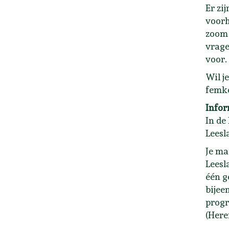
Er zi
voorh
zoom 
vrage
voor.
Wil j
femk
Infor
In de
Leesl
Je ma
Leesl
één g
bijee
progr
(Here