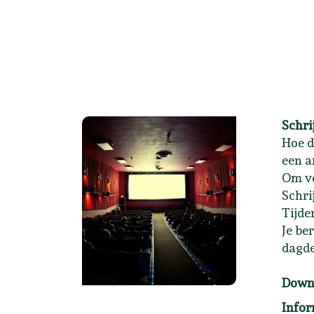
Schri
Hoe d
een a
Om ve
Schri
Tijde
Je be
dagde
Downl
Infor