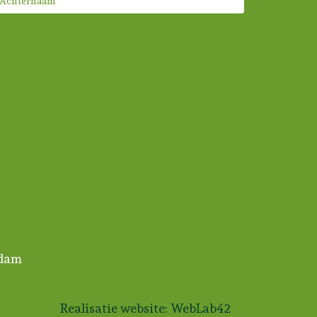
rdam
Realisatie website:
WebLab42