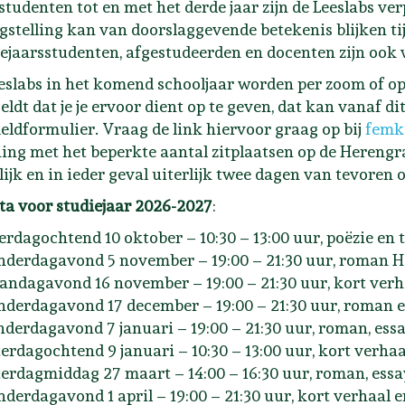
studenten tot en met het derde jaar zijn de Leeslabs ve
gstelling kan van doorslaggevende betekenis blijken t
ejaarsstudenten, afgestudeerden en docenten zijn ook
eslabs in het komend schooljaar worden per zoom of op
geldt dat je je ervoor dient op te geven, dat kan vanaf d
ldformulier. Vraag de link hiervoor graag op bij
femk
ing met het beperkte aantal zitplaatsen op de Herengrac
ijk en in ieder geval uiterlijk twee dagen van tevoren o
ta voor studiejaar 2026-2027
:
terdagochtend 10 oktober – 10:30 – 13:00 uur, poëzie en
nderdagavond 5 november – 19:00 – 21:30 uur, roman H
andagavond 16 november – 19:00 – 21:30 uur, kort verha
nderdagavond 17 december – 19:00 – 21:30 uur, roman e
nderdagavond 7 januari – 19:00 – 21:30 uur, roman, essa
terdagochtend 9 januari – 10:30 – 13:00 uur, kort verha
terdagmiddag 27 maart – 14:00 – 16:30 uur, roman, essa
nderdagavond 1 april – 19:00 – 21:30 uur, kort verhaal 