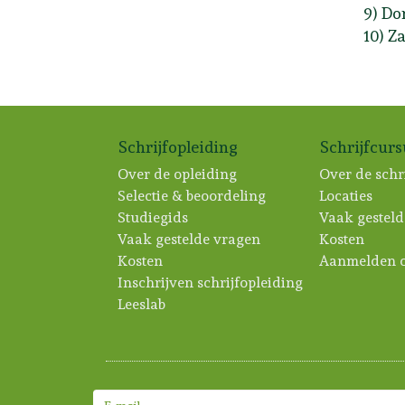
9) Do
10) Z
Schrijfopleiding
Schrijfcur
Over de opleiding
Over de schr
Selectie & beoordeling
Locaties
Studiegids
Vaak gesteld
Vaak gestelde vragen
Kosten
Kosten
Aanmelden c
Inschrijven schrijfopleiding
Leeslab