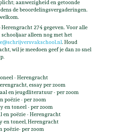
rplicht; aanwezigheid en getoonde
ijdens de beoordelingsvergaderingen.
 welkom.
 Herengracht 274 gegeven. Voor alle
it schooljaar alleen nog met het
e@schrijversvakschool.nl
. Houd
ht, wil je meedoen geef je dan zo snel
p.
 toneel - Herengracht
erengracht, essay per zoom
al en jeugdliteratuur - per zoom
n poëzie - per zoom
y en toneel - per zoom
al en poëzie - Herengracht
y en toneel, Herengracht
en poëzie- per zoom