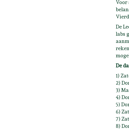
Voor 
belan
Vierd
De Le
labs 
aanme
reken
mogel
De da
1) Za
2) Do
3) Ma
4) Do
5) Do
6) Za
7) Za
8) Do