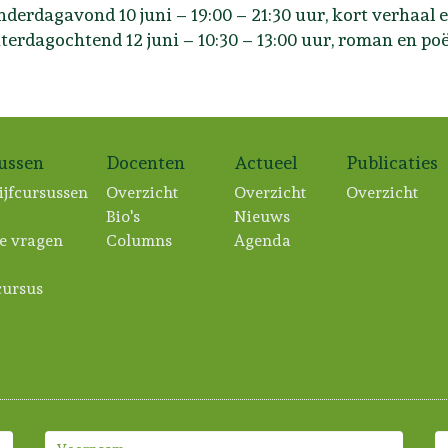
nderdagavond 10 juni – 19:00 – 21:30 uur, kort verhaal 
aterdagochtend 12 juni – 10:30 – 13:00 uur, roman en po
sussen
Docenten
Actueel
Publicaties
ijfcursussen
Overzicht
Overzicht
Overzicht
Bio's
Nieuws
e vragen
Columns
Agenda
ursus