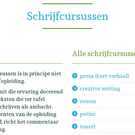
Schrijfcursussen
Alle schrijfcursuss
sussen is in principe niet
proza (kort verhaal)
fopleiding.
creative writing
nuit die ervaring docerend
ksten die ter tafel
roman
schrijven als ambacht.
poëzie
denten van de opleiding
d, richt het commentaar
toneel
ng.