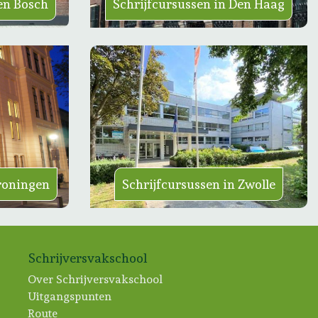
en Bosch
Schrijfcursussen in Den Haag
Groningen
Schrijfcursussen in Zwolle
Schrijversvakschool
Over Schrijversvakschool
Uitgangspunten
Route