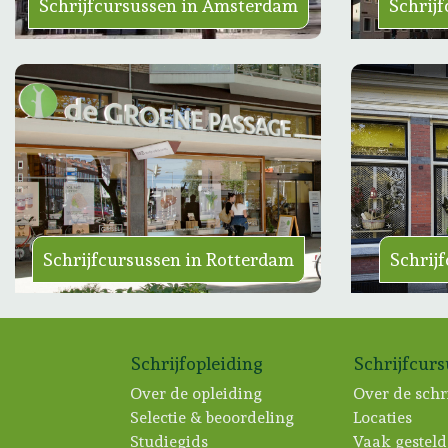
Schrijfcursussen in Amsterdam
Schrij
Schrijfcursussen in Rotterdam
Schrij
Schrijfopleiding
Schrijfcur
Over de opleiding
Over de schr
Selectie & beoordeling
Locaties
Studiegids
Vaak gesteld