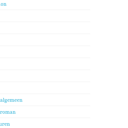
ion
k algemeen
k roman
buren