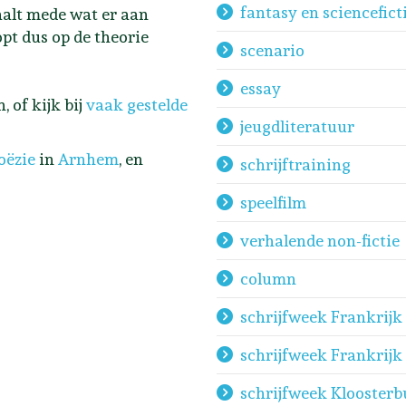
fantasy en sciencefict
aalt mede wat er aan
opt dus op de theorie
scenario
essay
 of kijk bij
vaak gestelde
jeugdliteratuur
oëzie
in
Arnhem
, en
schrijftraining
speelfilm
verhalende non-fictie
column
schrijfweek Frankrij
schrijfweek Frankrij
schrijfweek Klooster