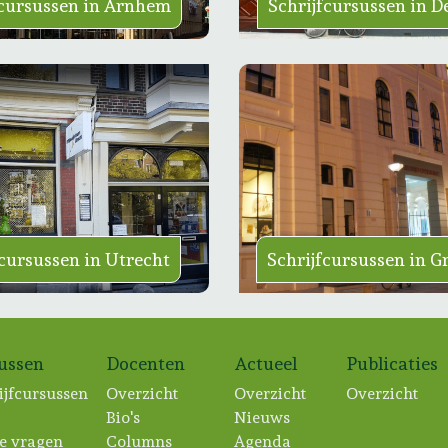
fcursussen in Arnhem
Schrijfcursussen in D
fcursussen in Utrecht
Schrijfcursussen in 
sussen
Docenten
Actueel
Publicaties
ijfcursussen
Overzicht
Overzicht
Overzicht
Bio's
Nieuws
e vragen
Columns
Agenda