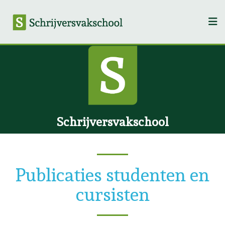
Schrijversvakschool
Publicaties studenten en
cursisten