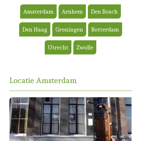
Amsterdam
Arnhem
Den Bosch
Den Haag
Groningen
Rotterdam
Utrecht
Zwolle
Locatie Amsterdam