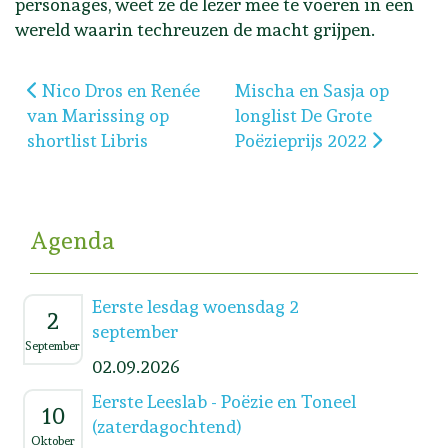
personages, weet ze de lezer mee te voeren in een
wereld waarin techreuzen de macht grijpen.
Vorig artikel: Nico Dros en Renée van Marissing op s
Volgende artikel: Mischa e
Nico Dros en Renée
Mischa en Sasja op
van Marissing op
longlist De Grote
shortlist Libris
Poëzieprijs 2022
Agenda
Eerste lesdag woensdag 2
2
september
September
02.09.2026
Eerste Leeslab - Poëzie en Toneel
10
(zaterdagochtend)
Oktober