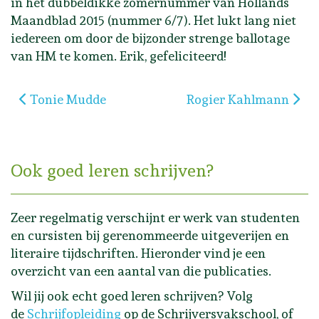
in het dubbeldikke zomernummer van Hollands
Maandblad 2015 (nummer 6/7). Het lukt lang niet
iedereen om door de bijzonder strenge ballotage
van HM te komen. Erik, gefeliciteerd!
Vorig artikel: Tonie Mudde
Volgende artikel: Rog
Tonie Mudde
Rogier Kahlmann
Ook goed leren schrijven?
Zeer regelmatig verschijnt er werk van studenten
en cursisten bij gerenommeerde uitgeverijen en
literaire tijdschriften. Hieronder vind je een
overzicht van een aantal van die publicaties.
Wil jij ook echt goed leren schrijven? Volg
de
Schrijfopleiding
op de Schrijversvakschool, of