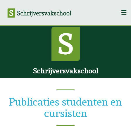
Schrijversvakschool
Publicaties studenten en
cursisten