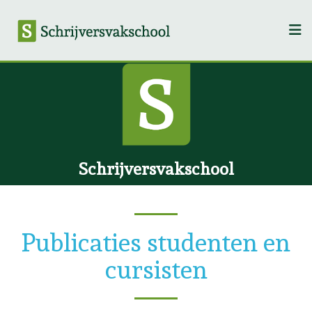
Schrijversvakschool
Publicaties studenten en
cursisten