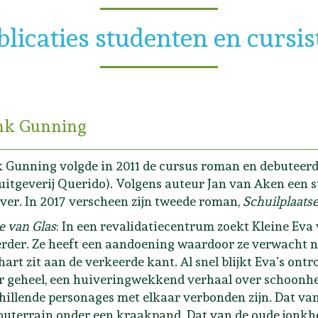
blicaties studenten en cursis
nk Gunning
 Gunning volgde in 2011 de cursus roman en debuteer
uitgeverij Querido). Volgens auteur Jan van Aken een s
jver. In 2017 verscheen zijn tweede roman,
Schuilplaats
e van Glas
: In een revalidatiecentrum zoekt Kleine Eva
rder. Ze heeft een aandoening waardoor ze verwacht nie
hart zit aan de verkeerde kant. Al snel blijkt Eva’s on
r geheel, een huiveringwekkend verhaal over schoonhe
hillende personages met elkaar verbonden zijn. Dat van
outerrain onder een kraakpand. Dat van de oude jonkh