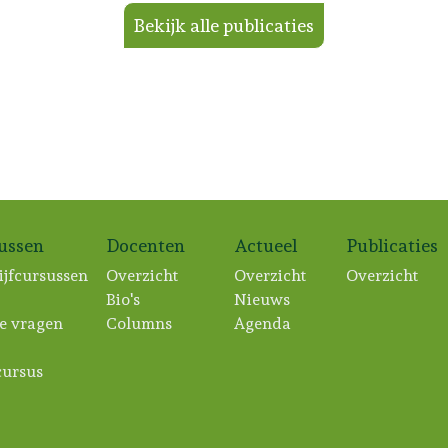
Bekijk alle publicaties
sussen
Docenten
Actueel
Publicaties
ijfcursussen
Overzicht
Overzicht
Overzicht
Bio's
Nieuws
e vragen
Columns
Agenda
ursus