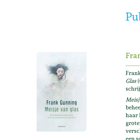
Pu
Fra
Frank
Glas
(
schri
Meisj
behee
haar 
grote
versc
een s