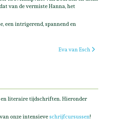
 dat van de vermiste Hanna, het
je, een intrigerend, spannend en
Volgende artikel: Eva van Esch
Eva van Esch
n literaire tijdschriften. Hieronder
 van onze intensieve
schrijfcursussen
!