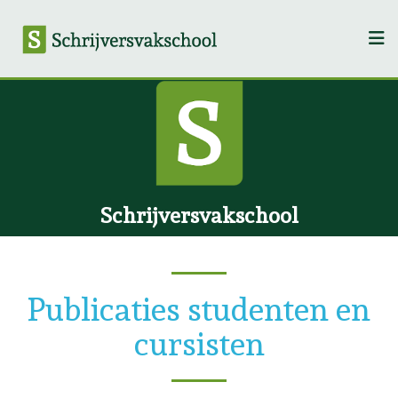
Schrijversvakschool
Publicaties studenten en
cursisten