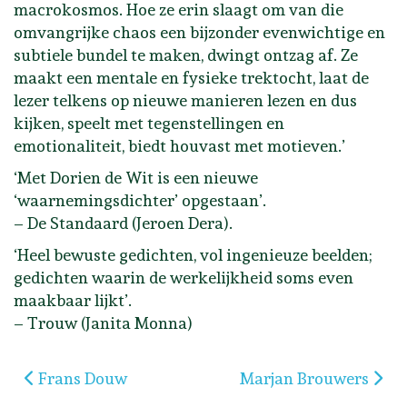
macrokosmos. Hoe ze erin slaagt om van die
omvangrijke chaos een bijzonder evenwichtige en
subtiele bundel te maken, dwingt ontzag af. Ze
maakt een mentale en fysieke trektocht, laat de
lezer telkens op nieuwe manieren lezen en dus
kijken, speelt met tegenstellingen en
emotionaliteit, biedt houvast met motieven.’
‘Met Dorien de Wit is een nieuwe
‘waarnemingsdichter’ opgestaan’.
– De Standaard (Jeroen Dera).
‘Heel bewuste gedichten, vol ingenieuze beelden;
gedichten waarin de werkelijkheid soms even
maakbaar lijkt’.
– Trouw (Janita Monna)
Vorig artikel: Frans Douw
Volgende artikel: Mar
Frans Douw
Marjan Brouwers