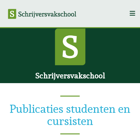
Schrijversvakschool
Publicaties studenten en
cursisten