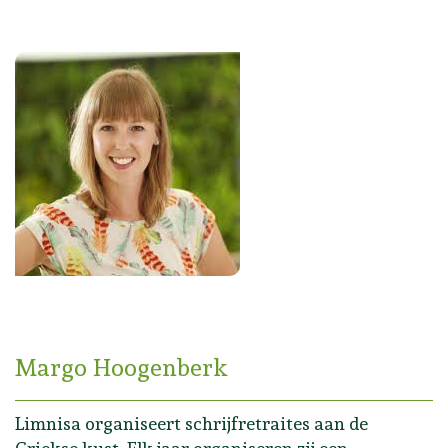
Margo Hoogenberk
Limnisa organiseert schrijfretraites aan de