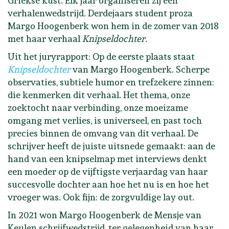
Griekse kust. Elk jaar organiseren zij een
verhalenwedstrijd. Derdejaars student proza
Margo Hoogenberk won hem in de zomer van 2018
met haar verhaal
Knipseldochter
.
Uit het juryrapport: Op de eerste plaats staat
Knipseldochter
van Margo Hoogenberk. Scherpe
observaties, subtiele humor en trefzekere zinnen:
die kenmerken dit verhaal. Het thema, onze
zoektocht naar verbinding, onze moeizame
omgang met verlies, is universeel, en past toch
precies binnen de omvang van dit verhaal. De
schrijver heeft de juiste uitsnede gemaakt: aan de
hand van een knipselmap met interviews denkt
een moeder op de vijftigste verjaardag van haar
succesvolle dochter aan hoe het nu is en hoe het
vroeger was. Ook fijn: de zorgvuldige lay out.
In 2021 won Margo Hoogenberk de Mensje van
Keulen schrijfwedstrijd, ter gelegenheid van haar