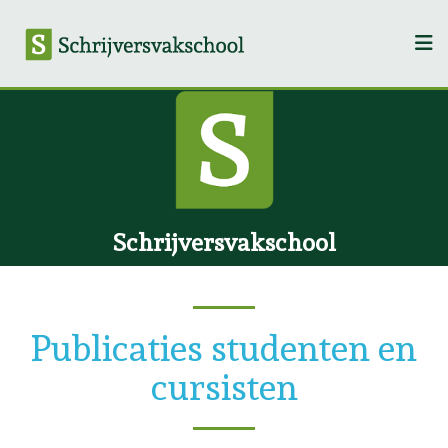
Schrijversvakschool
Publicaties studenten en
cursisten