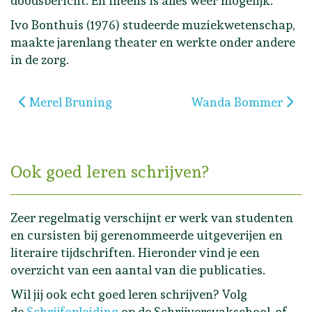
doodsbericht. En ineens is alles weer mogelijk.
Ivo Bonthuis (1976) studeerde muziekwetenschap,
maakte jarenlang theater en werkte onder andere
in de zorg.
Vorig artikel: Merel Bruning
Volgende artikel: W
Merel Bruning
Wanda Bommer
Ook goed leren schrijven?
Zeer regelmatig verschijnt er werk van studenten
en cursisten bij gerenommeerde uitgeverijen en
literaire tijdschriften. Hieronder vind je een
overzicht van een aantal van die publicaties.
Wil jij ook echt goed leren schrijven? Volg
de
Schrijfopleiding
op de Schrijversvakschool, of