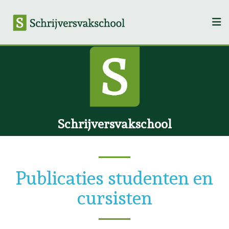
Schrijversvakschool
Publicaties studenten en
cursisten