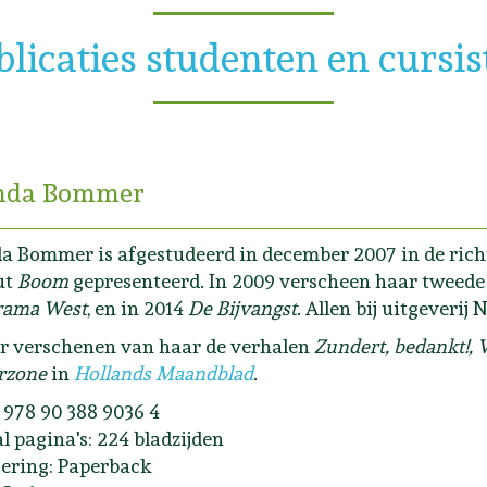
blicaties studenten en cursis
da Bommer
 Bommer is afgestudeerd in december 2007 in de richt
ut
Boom
gepresenteerd. In 2009 verscheen haar tweed
rama West
, en in 2014
De Bijvangst
. Allen bij uitgeverij
r verschenen van haar de verhalen
Zundert, bedankt!,
rzone
in
Hollands Maandblad
.
 978 90 388 9036 4
l pagina's: 224 bladzijden
ering: Paperback