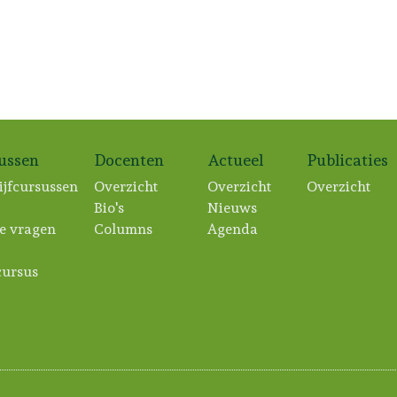
sussen
Docenten
Actueel
Publicaties
ijfcursussen
Overzicht
Overzicht
Overzicht
Bio's
Nieuws
e vragen
Columns
Agenda
ursus