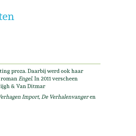
ten
ing proza. Daarbij werd ook haar
e roman
Engel
. In 2011 verscheen
 Nijgh & Van Ditmar
 Verhagen Import, De Verhalenvanger
en