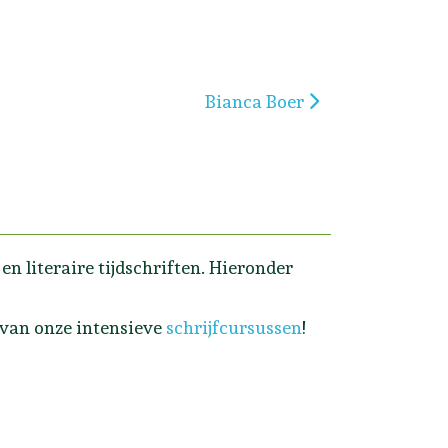
Volgende artikel: Bianca Boer
Bianca Boer
n literaire tijdschriften. Hieronder
 van onze intensieve
schrijfcursussen
!