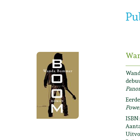
Pu
Wan
Wanda
debu
Pano
Eerde
Powe
ISBN:
Aanta
Uitvo