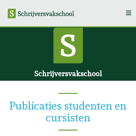
Schrijversvakschool
Publicaties studenten en
cursisten