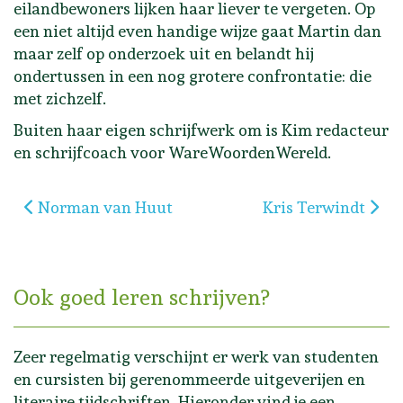
eilandbewoners lijken haar liever te vergeten. Op
een niet altijd even handige wijze gaat Martin dan
maar zelf op onderzoek uit en belandt hij
ondertussen in een nog grotere confrontatie: die
met zichzelf.
Buiten haar eigen schrijfwerk om is Kim redacteur
en schrijfcoach voor WareWoordenWereld.
Vorig artikel: Norman van Huut
Volgende artikel: 
Norman van Huut
Kris Terwindt
Ook goed leren schrijven?
Zeer regelmatig verschijnt er werk van studenten
en cursisten bij gerenommeerde uitgeverijen en
literaire tijdschriften. Hieronder vind je een