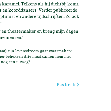
 karamel. Telkens als hij dichtbij komt,
ers en koorddansers. Verder publiceerde
Optimist en andere tijdschrijften. Zo ook
s.
er en theatermaker en breng mijn dagen
ne mensen.'
raat) zijn levensdroom gaat waarmaken:
mer beheksen drie muzikanten hem met
r nog een uitweg?
Volgende artikel: Bas Kock
Bas Kock