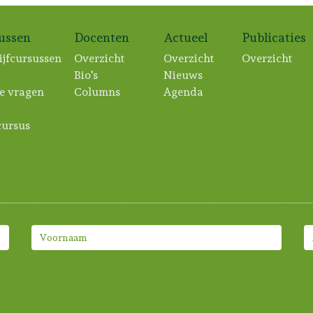
sussen
Docenten
Actueel
Publicaties
ijfcursussen
Overzicht
Overzicht
Overzicht
Bio's
Nieuws
e vragen
Columns
Agenda
ursus