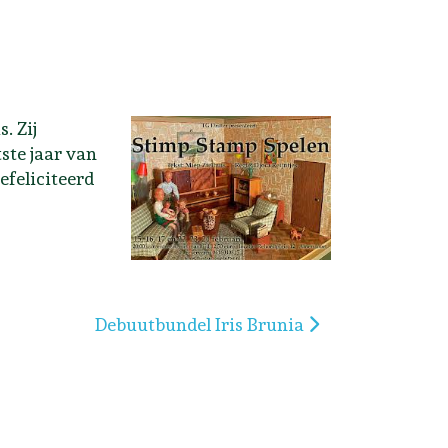
. Zij
tste jaar van
efeliciteerd
Volgende artikel: Debuutbundel Iris Brunia
Debuutbundel Iris Brunia