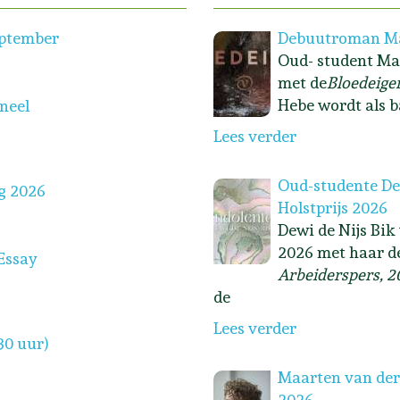
eptember
Debuutroman Ma
Oud- student Ma
met de
Bloedeige
Hebe wordt als b
oneel
Lees verder
Oud-studente Dew
g 2026
Holstprijs 2026
Dewi de Nijs Bik
2026 met haar d
Essay
Arbeiderspers, 2
de
Lees verder
30 uur)
Maarten van der
2026