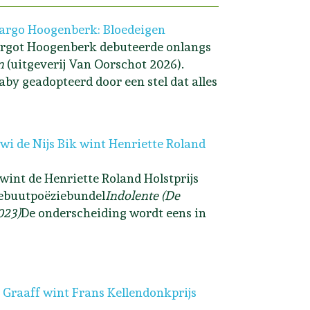
rgo Hoogenberk: Bloedeigen
rgot Hoogenberk debuteerde onlangs
n
(uitgeverij Van Oorschot 2026).
aby geadopteerd door een stel dat alles
i de Nijs Bik wint Henriette Roland
 wint de Henriette Roland Holstprijs
ebuutpoëziebundel
Indolente (De
023)
De onderscheiding wordt eens in
 Graaff wint Frans Kellendonkprijs