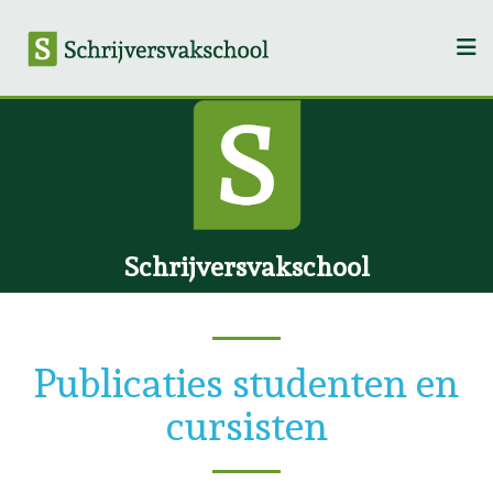
Schrijversvakschool
Publicaties studenten en
cursisten