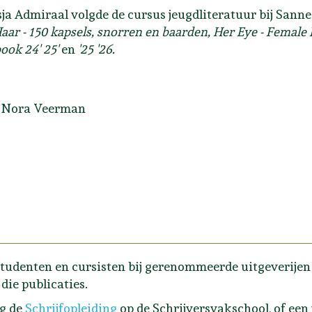
ja Admiraal volgde de cursus jeugdliteratuur bij Sann
aar - 150 kapsels, snorren en baarden, Her Eye - Female
ook 24' 25'
en
'25 '26.
: Nora Veerman
tudenten en cursisten bij gerenommeerde uitgeverijen e
die publicaties.
lg de
Schrijfopleiding
op de Schrijversvakschool, of een