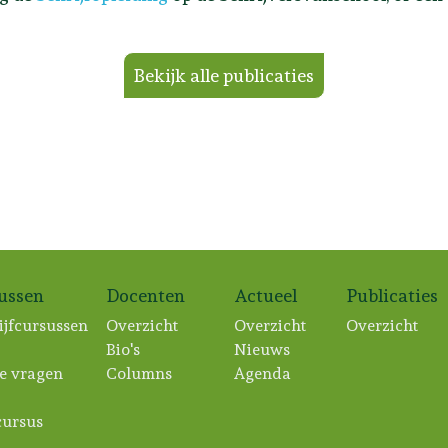
Bekijk alle publicaties
sussen
Docenten
Actueel
Publicaties
ijfcursussen
Overzicht
Overzicht
Overzicht
Bio's
Nieuws
e vragen
Columns
Agenda
ursus