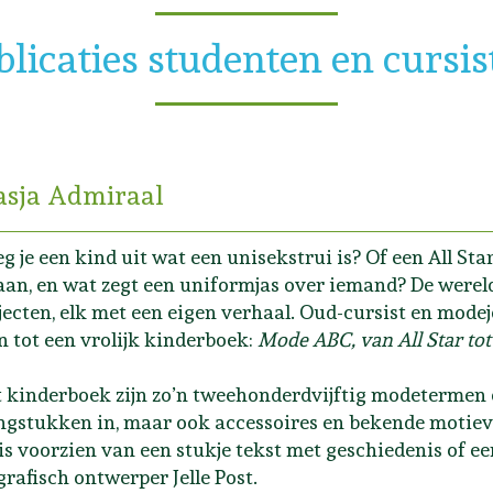
blicaties studenten en cursis
asja Admiraal
eg je een kind uit wat een unisekstrui is? Of een All S
an, en wat zegt een uniformjas over iemand? De werel
jecten, elk met een eigen verhaal. Oud-cursist en mode
 tot een vrolijk kinderboek:
Mode ABC, van All Star to
t kinderboek zijn zo’n tweehonderdvijftig modetermen 
ngstukken in, maar ook accessoires en bekende motiev
is voorzien van een stukje tekst met geschiedenis of ee
grafisch ontwerper Jelle Post.