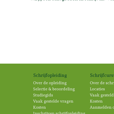
Schrijfopleiding
Schrijfcur
Over de opleiding
Over de schr
Selectie & beoordeling
Locaties
Studiegids
Vaak gesteld
Vaak gestelde vragen
Kosten
Kosten
Aanmelden c
Inschrijven schrijfopleiding