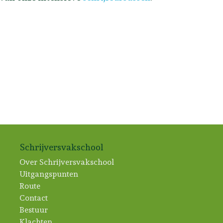
Schrijversvakschool
Over Schrijversvakschool
Uitgangspunten
Route
Contact
Bestuur
Klachten