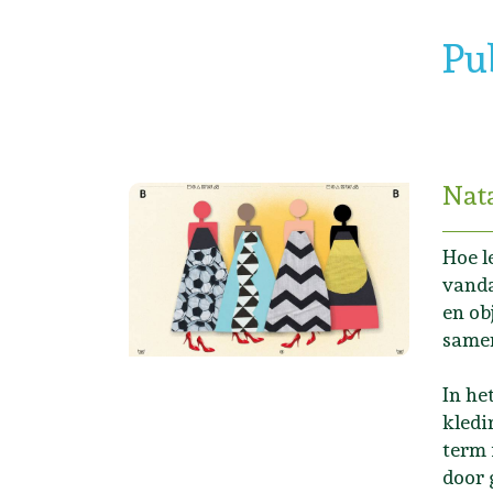
Pu
Nat
Hoe l
vanda
en ob
samen
In he
kledi
term 
door 