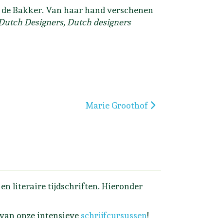
e de Bakker. Van haar hand verschenen
 Dutch Designers, Dutch designers
Volgende artikel: Marie Groothof
Marie Groothof
n literaire tijdschriften. Hieronder
 van onze intensieve
schrijfcursussen
!