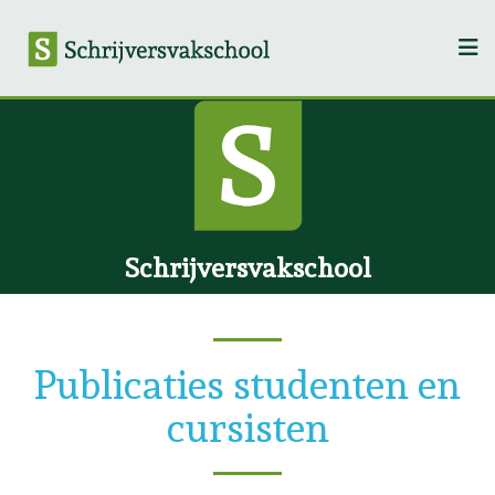
Schrijversvakschool
Publicaties studenten en
cursisten