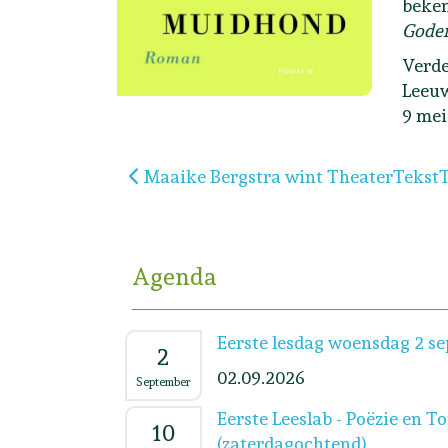
beken
Gode
Verde
Leeu
9 me
Vorig artikel: Maaike Bergstra wint T
Maaike Bergstra wint TheaterTekstT
Agenda
Eerste lesdag woensdag 2 s
2
02.09.2026
September
Eerste Leeslab - Poëzie en T
10
(zaterdagochtend)