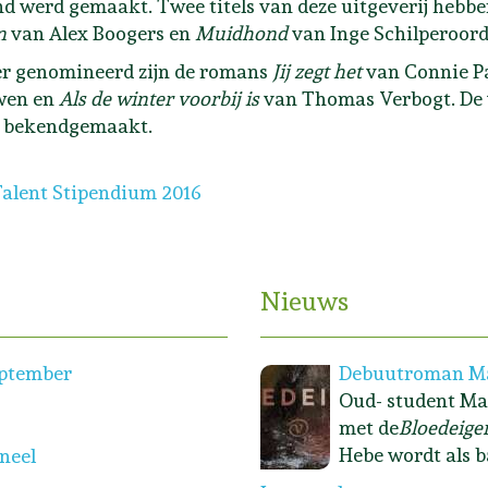
d werd gemaakt. Twee titels van deze uitgeverij hebben
n
van Alex Boogers en
Muidhond
van Inge Schilperoor
r genomineerd zijn de romans
Jij zegt het
van Connie P
wen en
Als de winter voorbij is
van Thomas Verbogt. De 
i bekendgemaakt.
heaterTekstTalent Stipendium 2016
alent Stipendium 2016
Nieuws
eptember
Debuutroman Ma
Oud- student Ma
met de
Bloedeige
Hebe wordt als b
oneel