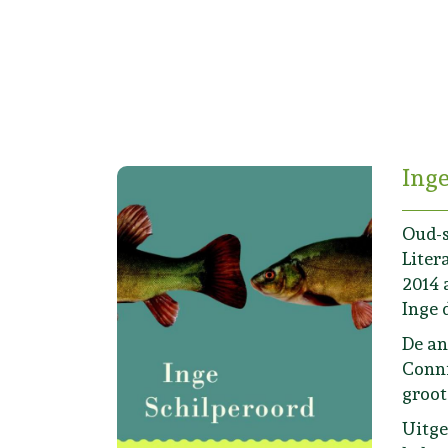
Inge
Oud-s
Liter
2014 
Inge 
De an
Conni
groot
Uitge