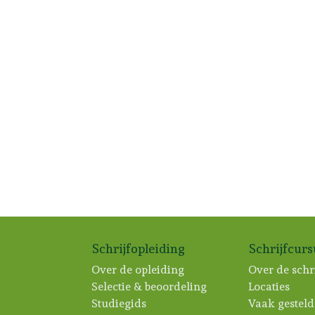
Schrijfopleiding
Schrijfcur
Over de opleiding
Over de schr
Selectie & beoordeling
Locaties
Studiegids
Vaak gesteld