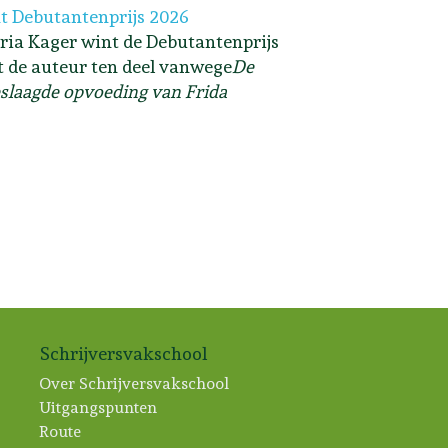
t Debutantenprijs 2026
ria Kager wint de Debutantenprijs
lt de auteur ten deel vanwege
De
slaagde opvoeding van Frida
Schrijversvakschool
Over Schrijversvakschool
Uitgangspunten
Route