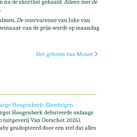
 nu de shortlist gehaald:
Alleen met de
d.
almen,
De onervarenen
van Joke van
winnaar van de prijs wordt op maandag
Volgende artikel: Het geheim van Monet
Het geheim van Monet
rgo Hoogenberk: Bloedeigen
rgot Hoogenberk debuteerde onlangs
n
(uitgeverij Van Oorschot 2026).
aby geadopteerd door een stel dat alles