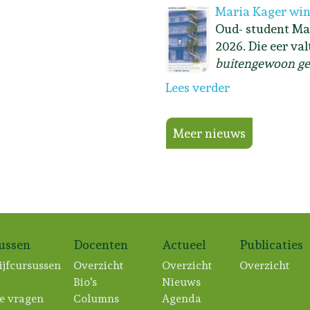
Maria Kager win
Oud- student Ma
2026. Die eer va
buitengewoon ge
Lees verder
Meer nieuws
sussen
Docenten
Actueel
Publicaties
ijfcursussen
Overzicht
Overzicht
Overzicht
Bio's
Nieuws
e vragen
Columns
Agenda