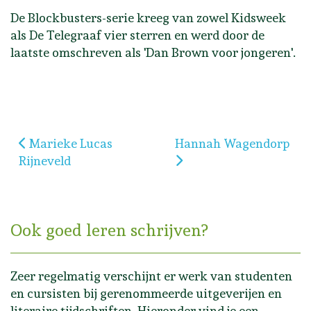
De Blockbusters-serie kreeg van zowel Kidsweek
als De Telegraaf vier sterren en werd door de
laatste omschreven als 'Dan Brown voor jongeren'.
Vorig artikel: Marieke Lucas Rijneveld
Volgende artikel: Han
Marieke Lucas
Hannah Wagendorp
Rijneveld
Ook goed leren schrijven?
Zeer regelmatig verschijnt er werk van studenten
en cursisten bij gerenommeerde uitgeverijen en
literaire tijdschriften. Hieronder vind je een