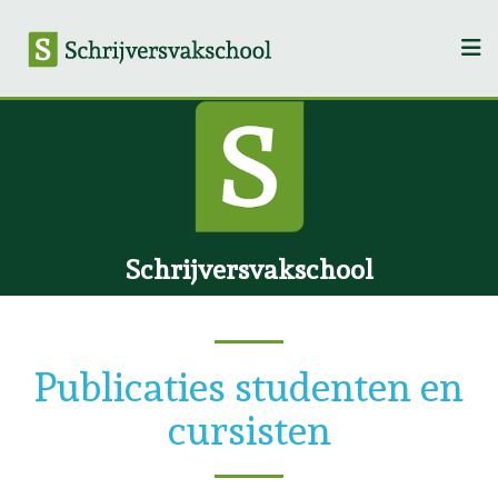
Schrijversvakschool
Publicaties studenten en
cursisten