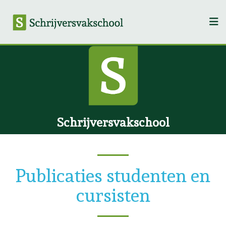
Schrijversvakschool
Publicaties studenten en
cursisten