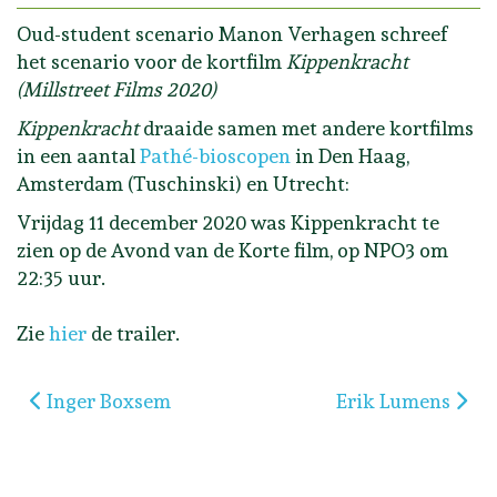
Oud-student scenario Manon Verhagen schreef
het scenario voor de kortfilm
Kippenkracht
(Millstreet Films 2020)
Kippenkracht
draaide samen met andere kortfilms
in een aantal
Pathé-bioscopen
in Den Haag,
Amsterdam (Tuschinski) en Utrecht:
Vrijdag 11 december 2020 was Kippenkracht te
zien op de Avond van de Korte film, op NPO3 om
22:35 uur.
Zie
hier
de trailer.
Vorig artikel: Inger Boxsem
Volgende artikel:
Inger Boxsem
Erik Lumens