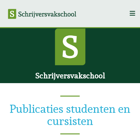
Schrijversvakschool
Publicaties studenten en
cursisten