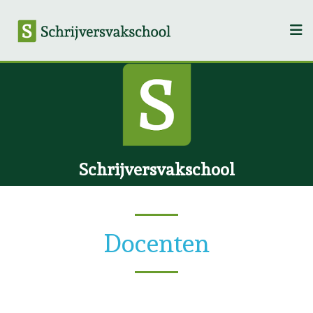
Schrijversvakschool
Docenten