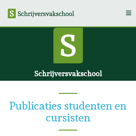
Schrijversvakschool
Publicaties studenten en
cursisten