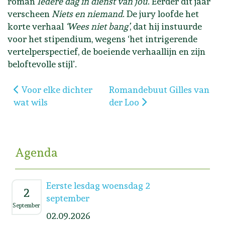
roman
Iedere dag in dienst van jou
. Eerder dit jaar
verscheen
Niets en niemand
. De jury loofde het
korte verhaal
‘Wees niet bang’
, dat hij instuurde
voor het stipendium, wegens ‘het intrigerende
vertelperspectief, de boeiende verhaallijn en zijn
beloftevolle stijl’.
Vorig artikel: Voor elke dichter wat wils
Volgende artikel: Romandebu
Voor elke dichter
Romandebuut Gilles van
wat wils
der Loo
Agenda
Eerste lesdag woensdag 2
2
september
September
02.09.2026