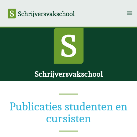
Schrijversvakschool
Publicaties studenten en
cursisten