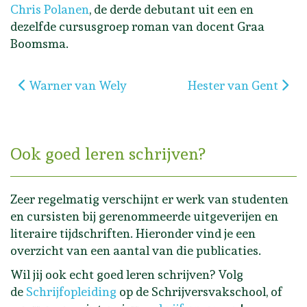
Chris Polanen
, de derde debutant uit een en
dezelfde cursusgroep roman van docent Graa
Boomsma.
Vorig artikel: Warner van Wely
Volgende artikel: He
Warner van Wely
Hester van Gent
Ook goed leren schrijven?
Zeer regelmatig verschijnt er werk van studenten
en cursisten bij gerenommeerde uitgeverijen en
literaire tijdschriften. Hieronder vind je een
overzicht van een aantal van die publicaties.
Wil jij ook echt goed leren schrijven? Volg
de
Schrijfopleiding
op de Schrijversvakschool, of