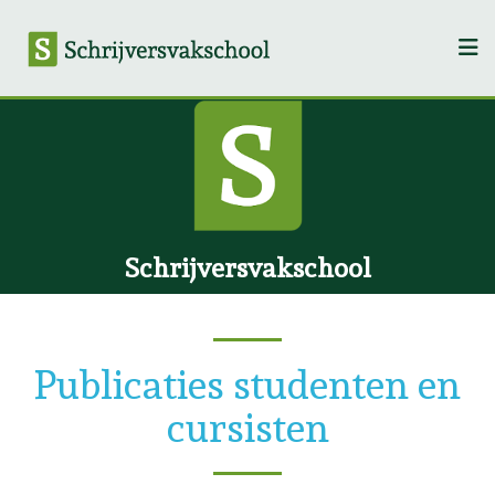
Schrijversvakschool
Publicaties studenten en
cursisten