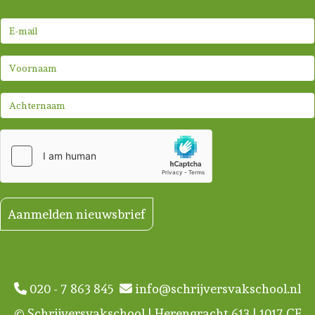
Aanmelden nieuwsbrief
020 - 7 863 845
info@schrijversvakschool.nl
© Schrijversvakschool | Herengracht 613 | 1017 CE