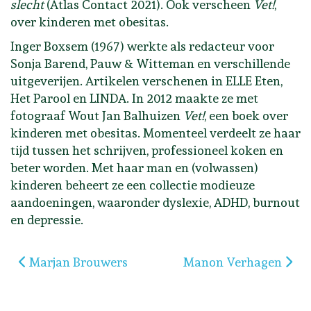
slecht
(Atlas Contact 2021). Ook verscheen
Vet!
,
over kinderen met obesitas.
Inger Boxsem (1967) werkte als redacteur voor
Sonja Barend, Pauw & Witteman en verschillende
uitgeverijen. Artikelen verschenen in ELLE Eten,
Het Parool en LINDA. In 2012 maakte ze met
fotograaf Wout Jan Balhuizen
Vet!
, een boek over
kinderen met obesitas. Momenteel verdeelt ze haar
tijd tussen het schrijven, professioneel koken en
beter worden. Met haar man en (volwassen)
kinderen beheert ze een collectie modieuze
aandoeningen, waaronder dyslexie, ADHD, burnout
en depressie.
Vorig artikel: Marjan Brouwers
Volgende artikel: Ma
Marjan Brouwers
Manon Verhagen