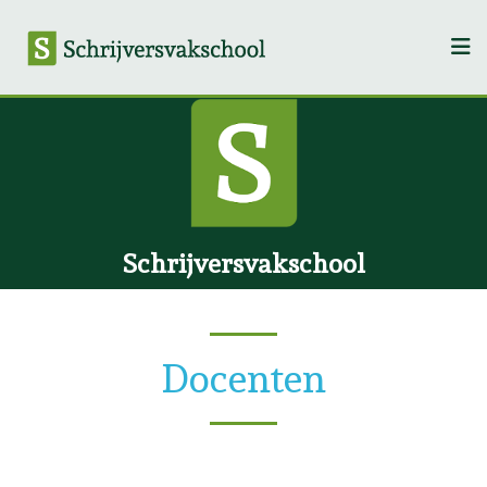
Schrijversvakschool
Docenten