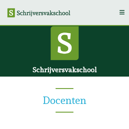
Schrijversvakschool
Docenten