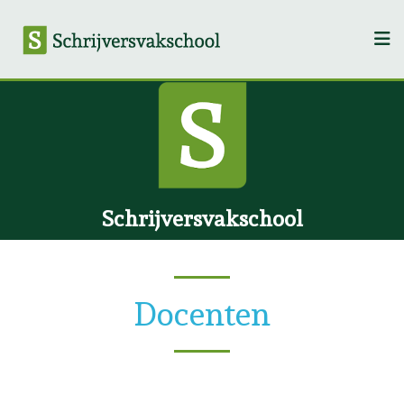
Schrijversvakschool
Docenten