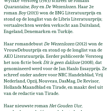
Wytske Versteeg (1983) schreef de romans
Quarantaine
,
Boy
en
De Wezenlozen
. Haar 2e
roman
Boy
(2013) won de BNG Literatuurprijs en
stond op de longlist van de Libris Literatuurprijs;
vertaalrechten werden verkocht aan Duitsland,
Engeland, Denemarken en Turkije.
Haar romandebuut
De Wezenlozen
(2012) won de
VrouwDebuutprijs en stond op de longlist van de
AKO Literatuurprijs. Eerder publiceerde Versteeg
het non-fictie boek
Dit is geen dakloze
(2008), dat
genomineerd werd voor de Jan Hanlo Essayprijs. Ze
schreef onder andere voor NRC Handelsblad, Vrij
Nederland, Opzij, Nouveau, DasMag, De Revisor,
Hollands Maandblad en Tirade, en maakt deel uit
van de redactie van Tirade.
Haar nieuwste roman
Het Gouden Uur
,