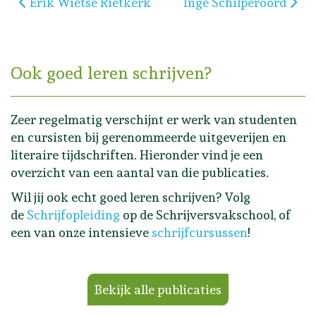
Vorig artikel: Erik Wietse Rietkerk
Volgende artikel: Inge
Erik Wietse Rietkerk
Inge Schilperoord
Ook goed leren schrijven?
Zeer regelmatig verschijnt er werk van studenten
en cursisten bij gerenommeerde uitgeverijen en
literaire tijdschriften. Hieronder vind je een
overzicht van een aantal van die publicaties.
Wil jij ook echt goed leren schrijven? Volg
de
Schrijfopleiding
op de Schrijversvakschool, of
een van onze intensieve
schrijfcursussen
!
Bekijk alle publicaties