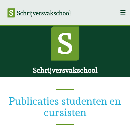
Schrijversvakschool
Publicaties studenten en
cursisten