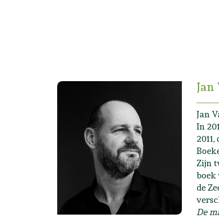
Jan
Jan V
In 20
2011,
Boeke
Zijn 
boek 
de Ze
versc
De ma