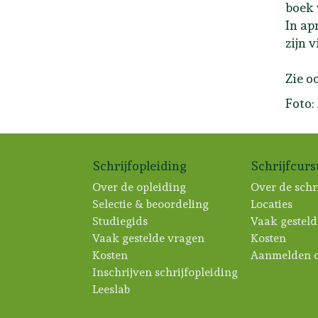
boek 
In ap
zijn v
Zie o
Foto:
Schrijfopleiding
Schrijfcur
Over de opleiding
Over de schr
Selectie & beoordeling
Locaties
Studiegids
Vaak gesteld
Vaak gestelde vragen
Kosten
Kosten
Aanmelden c
Inschrijven schrijfopleiding
Leeslab