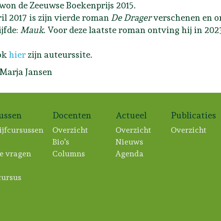
won de Zeeuwse Boekenprijs 2015.
ril 2017 is zijn vierde roman
De Drager
verschenen en on
ijfde:
Mauk
. Voor deze laatste roman ontving hij in 20
ok
hier
zijn auteurssite.
 Marja Jansen
sussen
Docenten
Actueel
Publicaties
ijfcursussen
Overzicht
Overzicht
Overzicht
Bio's
Nieuws
e vragen
Columns
Agenda
ursus