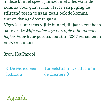
In deze bundel speelt Janssen met alles waar de
komma voor gaat staan. Het is een poging de
stilstand tegen te gaan, zoals ook de komma
zinnen dwingt door te gaan.
Virgula
is Janssens vijfde bundel, dit jaar verscheen
haar zesde:
Mijn vader zegt entropie mijn moeder
logica
. Voor haar poëziedebuut in 2007 verschenen
er twee romans.
Bron: Het Parool
Vorig artikel: De wereld een lichaam
Volgende artikel: Toneelstuk In 
De wereld een
Toneelstuk In De Lift nu in
lichaam
de theaters
Agenda