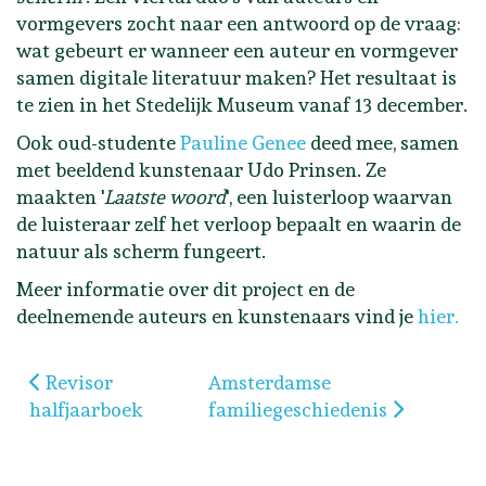
vormgevers zocht naar een antwoord op de vraag:
wat gebeurt er wanneer een auteur en vormgever
samen digitale literatuur maken? Het resultaat is
te zien in het Stedelijk Museum vanaf 13 december.
Ook oud-studente
Pauline Genee
deed mee, samen
met beeldend kunstenaar Udo Prinsen. Ze
maakten '
Laatste woord
', een luisterloop waarvan
de luisteraar zelf het verloop bepaalt en waarin de
natuur als scherm fungeert.
Meer informatie over dit project en de
deelnemende auteurs en kunstenaars vind je
hier.
Vorig artikel: Revisor halfjaarboek
Volgende artikel: Amsterdamse
Revisor
Amsterdamse
halfjaarboek
familiegeschiedenis