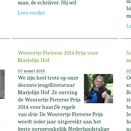
l
man, de schrijver. Hij wil
b
Lees verder
m
L
Woutertje Pieterse 2014 Prijs voor
S
Marjolijn Hof
m
07 maart 2014
07
We zijn heel trots op onze
O
docente jeugdliteratuur
s
Marjolijn Hof. Ze ontving
B
de Woutertje Pieterse Prijs
z
2014 voor haar
De regels
b
van drie
. De Woutertje Pieterse Prijs
I
wordt ieder jaar uitgereikt aan het
h
n
beste oorspronkelijk Nederlandstalige
n