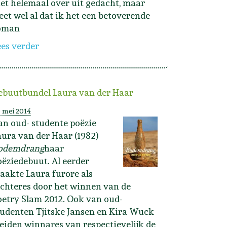
iet helemaal over uit gedacht, maar
eet wel al dat ik het een betoverende
oman
ees verder
ebuutbundel Laura van der Haar
 mei 2014
an oud- studente poëzie
aura van der Haar (1982)
odemdrang
haar
oëziedebuut. Al eerder
aakte Laura furore als
ichteres door het winnen van de
oetry Slam 2012. Ook van oud-
tudenten Tjitske Jansen en Kira Wuck
beiden winnares van respectievelijk de