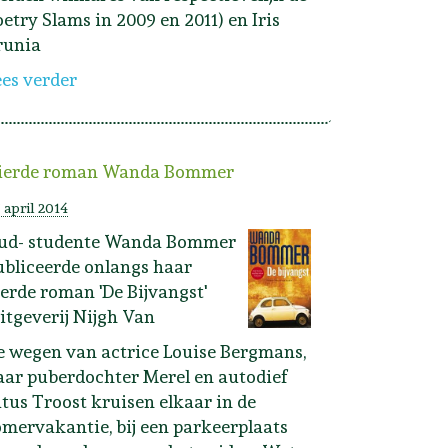
oetry Slams in 2009 en 2011) en Iris
runia
ees verder
ierde roman Wanda Bommer
 april 2014
ud- studente Wanda Bommer
ubliceerde onlangs haar
ierde roman 'De Bijvangst'
uitgeverij Nijgh Van
e wegen van actrice Louise Bergmans,
aar puberdochter Merel en autodief
itus Troost kruisen elkaar in de
omervakantie, bij een parkeerplaats