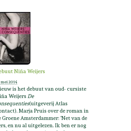
ebuut Niña Weijers
 mei 2014
ieuw is het debuut van oud- cursiste
iña Weijers
De
onsequenties
(uitgeverij Atlas
ontact). Marja Pruis over de roman in
e Groene Amsterdammer: 'Net van de
rs, en nu al uitgelezen. Ik ben er nog