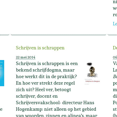
n
w
r
L
Schrijven is schrappen
D
22 mei 2014
06
Schrijven is schrappen is een
V
bekend schrijfdogma, maar
L
hoe werkt dit in de praktijk?
B
En hoe ver strekt deze regel
p
zich uit? Heel ver, betoogt
m
schrijver, docent en
d
Schrijversvakschool- directeur Hans
P
de
Hogenkamp: niet alleen op het gebied
s
van woorden, zinnen en alinea's, maar
(