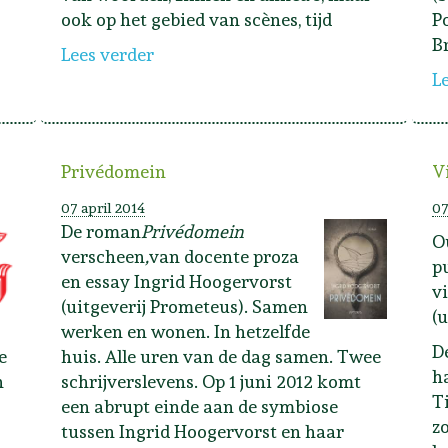
ook op het gebied van scènes, tijd
P
B
Lees verder
L
Privédomein
V
07 april 2014
07
De roman
Privédomein
O
verscheen
,
van docente proza
p
en essay Ingrid Hoogervorst
v
(uitgeverij Prometeus). Samen
(
werken en wonen. In hetzelfde
D
e
huis. Alle uren van de dag samen. Twee
h
n
schrijverslevens. Op 1 juni 2012 komt
T
een abrupt einde aan de symbiose
z
tussen Ingrid Hoogervorst en haar