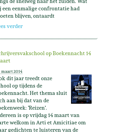
angs de snelweg naar het zuiden. Wat
ij een eenmalige confrontatie had
oeten blijven, ontaardt
ees verder
chrijversvakschool op Boekennacht 14
aart
 maart 2014
ok dit jaar treedt onze
chool op tijdens de
oekennacht. Het thema sluit
ich aan bij dat van de
oekenweek: 'Reizen'.
edereen is op vrijdag 14 maart van
arte welkom in Arti et Amicitiae om
aar gedichten te luisteren van de