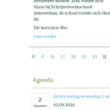
liefhebber missen. Erik voelde zich
thuis bij Schrijversvakschool
Amsterdam, de school voelde zich thu
bij
Dit berichtte Nrc.
Lees verder
26
27
28
29
30
31
Agenda
Eerste lesdag woensdag 2 s
2
02.09.2026
September