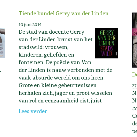
Tiende bundel Gerry van der Linden
10 juni 2014
De stad van docente Gerry
van der Linden bruist van het
stadswild: vrouwen,
kinderen, geliefden en
fonteinen. De poëzie van Van
.
der Linden is nauw verbonden met de
D
vaak absurde wereld om ons heen.
Grote en kleine gebeurtenissen
27
herhalen zich, jager en prooi wisselen
N
van rol en eenzaamheid eist, juist
N
c
Lees verder
C
d
pe