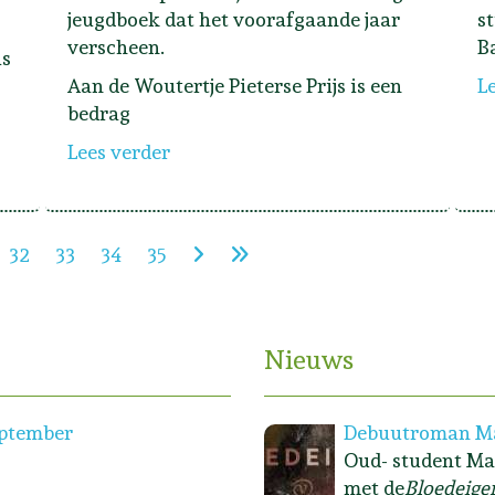
jeugdboek dat het voorafgaande jaar
s
verscheen.
B
is
Aan de Woutertje Pieterse Prijs is een
L
bedrag
Lees verder
32
33
34
35
Nieuws
eptember
Debuutroman Ma
Oud- student Ma
met de
Bloedeige