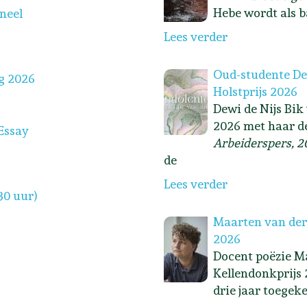
Hebe wordt als b
oneel
Lees verder
Oud-studente Dew
g 2026
Holstprijs 2026
Dewi de Nijs Bik
2026 met haar d
Essay
Arbeiderspers, 2
de
Lees verder
30 uur)
Maarten van der
2026
Docent poëzie Ma
Kellendonkprijs 
drie jaar toegek