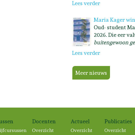
Lees verder
Maria Kager win
Oud- student Ma
2026. Die eer va
buitengewoon ge
Lees verder
Meer nieuws
sussen
Docenten
Actueel
Publicaties
ijfcursussen
Overzicht
Overzicht
Overzicht