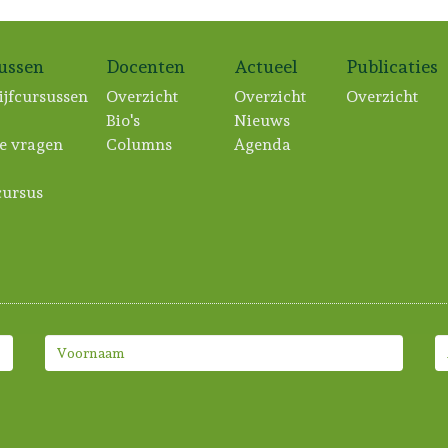
sussen
Docenten
Actueel
Publicaties
ijfcursussen
Overzicht
Overzicht
Overzicht
Bio's
Nieuws
e vragen
Columns
Agenda
ursus