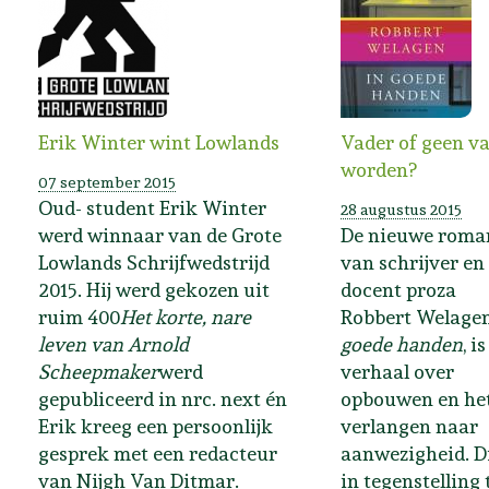
Erik Winter wint Lowlands
Vader of geen v
worden?
07 september 2015
Oud- student Erik Winter
28 augustus 2015
werd winnaar van de Grote
De nieuwe roma
Lowlands Schrijfwedstrijd
van schrijver en
2015. Hij werd gekozen uit
docent proza
ruim 400
Het korte, nare
Robbert Welage
leven van Arnold
goede handen
, i
Scheepmaker
werd
verhaal over
gepubliceerd in nrc. next én
opbouwen en he
Erik kreeg een persoonlijk
verlangen naar
gesprek met een redacteur
aanwezigheid. D
van Nijgh Van Ditmar.
in tegenstelling 