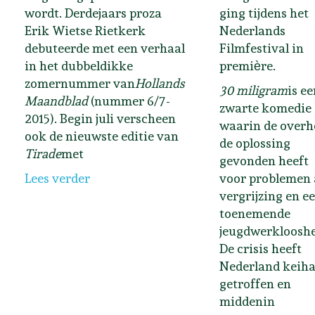
ging tijdens het
wordt. Derdejaars proza
Nederlands
Erik Wietse Rietkerk
Filmfestival in
debuteerde met een verhaal
premiѐre.
in het dubbeldikke
zomernummer van
Hollands
30 miligram
is e
Maandblad
(nummer 6/7-
zwarte komedie
2015). Begin juli verscheen
waarin de overh
ook de nieuwste editie van
de oplossing
Tirade
met
gevonden heeft
voor problemen 
Lees verder
vergrijzing en e
toenemende
jeugdwerklooshe
De crisis heeft
Nederland keih
getroffen en
middenin