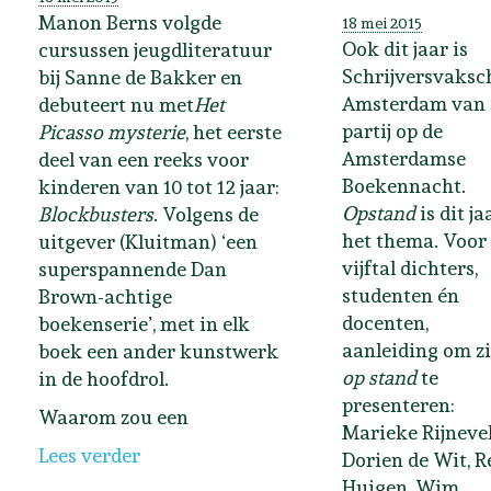
Manon Berns volgde
18 mei 2015
Ook dit jaar is
cursussen jeugdliteratuur
Schrijversvaksc
bij Sanne de Bakker en
Amsterdam van 
debuteert nu met
Het
partij op de
Picasso mysterie
, het eerste
Amsterdamse
deel van een reeks voor
Boekennacht.
kinderen van 10 tot 12 jaar:
Opstand
is dit ja
Blockbusters
. Volgens de
het thema. Voor
uitgever (Kluitman) ‘een
vijftal dichters,
superspannende Dan
studenten én
Brown-achtige
docenten,
boekenserie’, met in elk
aanleiding om z
boek een ander kunstwerk
op stand
te
in de hoofdrol.
presenteren:
Waarom zou een
Marieke Rijnevel
Lees verder
Dorien de Wit, R
Huigen, Wim