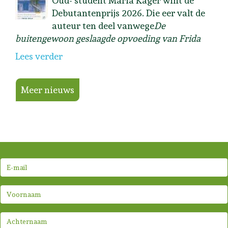
Oud- student Maria Kager wint de
Debutantenprijs 2026. Die eer valt de
auteur ten deel vanwege
De
buitengewoon geslaagde opvoeding van Frida
Lees verder
Meer nieuws