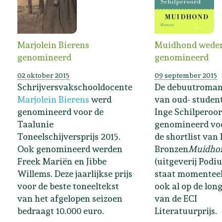
Marjolein Bierens
Muidhond wede
genomineerd
genomineerd
02 oktober 2015
09 september 2015
Schrijversvakschooldocente
De debuutroma
Marjolein Bierens
werd
van oud- studen
genomineerd voor de
Inge Schilperoor
Taalunie
genomineerd vo
Toneelschijversprijs 2015.
de shortlist van
Ook genomineerd werden
Bronzen
Muidho
Freek Mariën en Jibbe
(uitgeverij Podi
Willems. Deze jaarlijkse prijs
staat momentee
voor de beste toneeltekst
ook al op de long
van het afgelopen seizoen
van de ECI
bedraagt 10.000 euro.
Literatuurprijs.