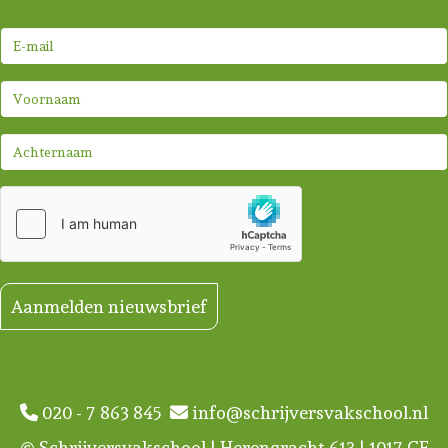
Aanmelden nieuwsbrief
020 - 7 863 845
info@schrijversvakschool.nl
© Schrijversvakschool | Herengracht 613 | 1017 CE