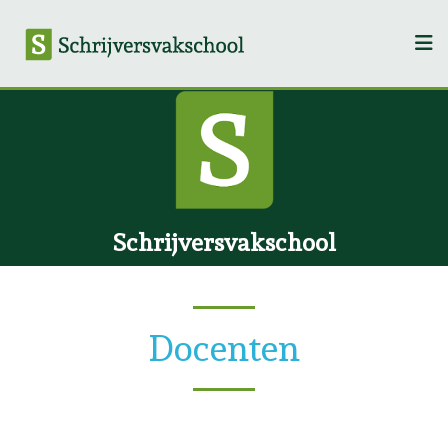
Schrijversvakschool
Docenten