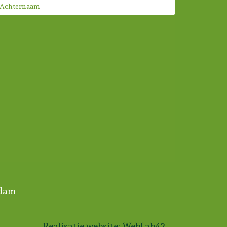
rdam
Realisatie website:
WebLab42