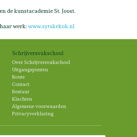
en de kunstacademie St. Joost.
 haar werk:
www.sytskekok.nl
Schrijversvakschool
Over Schrijversvakschool
Uitgangspunten
Route
Contact
Bestuur
Klachten
Algemene voorwaarden
Privacyverklaring