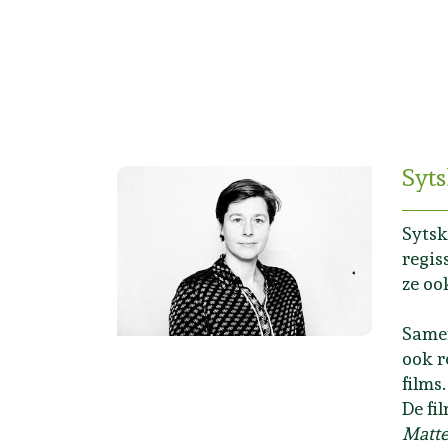
Syt
Sytsk
regis
ze oo
Samen
ook r
films
De fi
Matte