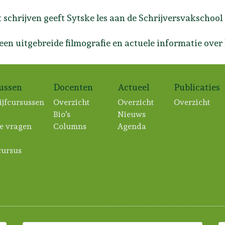
 schrijven geeft Sytske les aan de Schrijversvakschool 
een uitgebreide filmografie en actuele informatie over
sussen
Docenten
Actueel
Publicaties
ijfcursussen
Overzicht
Overzicht
Overzicht
Bio's
Nieuws
e vragen
Columns
Agenda
ursus