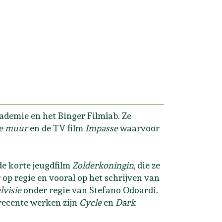
ademie en het Binger Filmlab. Ze
e muur
en de TV film
Impasse
waarvoor
e korte jeugdfilm
Zolderkoningin
, die ze
 op regie en vooral op het schrijven van
lvisie
onder regie van Stefano Odoardi.
t recente werken zijn
Cycle
en
Dark