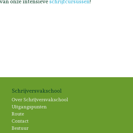
 van onze intensieve
schrijfcursussen
!
Schrijversvakschool
Over Schrijversvakschool
Uitgangspunten
Route
Contact
Bestuur