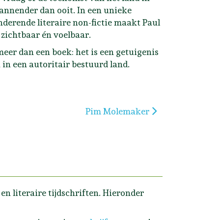
pannender dan ooit. In een unieke
derende literaire non-fictie maakt Paul
 zichtbaar én voelbaar.
meer dan een boek: het is een getuigenis
in een autoritair bestuurd land.
Volgende artikel: Pim Molemaker
Pim Molemaker
n literaire tijdschriften. Hieronder