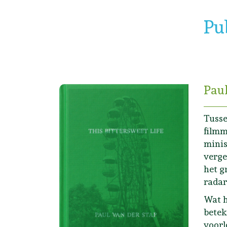
Pu
Paul
Tusse
filmm
minis
verge
het g
radar
Wat h
betek
voorl