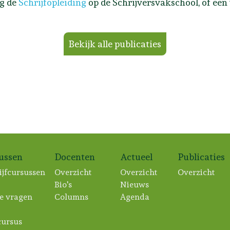
lg de
Schrijfopleiding
op de Schrijversvakschool, of een
Bekijk alle publicaties
sussen
Docenten
Actueel
Publicaties
ijfcursussen
Overzicht
Overzicht
Overzicht
Bio's
Nieuws
e vragen
Columns
Agenda
ursus