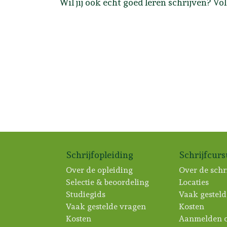
Wil jij ook echt goed leren schrijven? Vo
Schrijfopleiding
Schrijfcur
Over de opleiding
Over de schr
Selectie & beoordeling
Locaties
Studiegids
Vaak gesteld
Vaak gestelde vragen
Kosten
Kosten
Aanmelden c