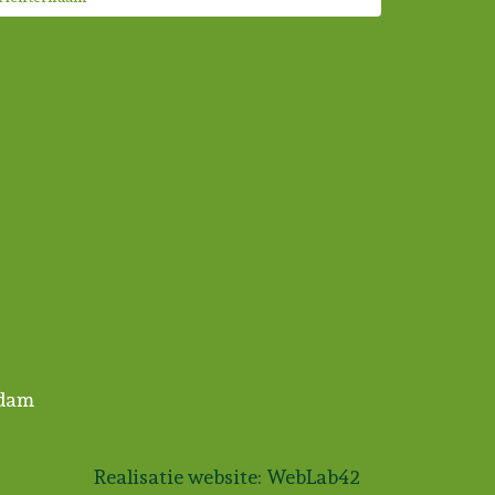
rdam
Realisatie website:
WebLab42