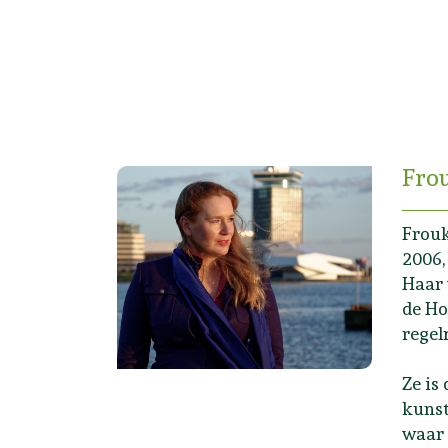
Frou
Frouk
2006
Haar 
de Ho
regel
Ze is
kunst
waar 