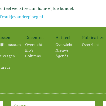
teel werkt ze aan haar vijfde bundel.
roukjevanderploeg.nl
sussen
Docenten
Actueel
Publicaties
ijfcursussen
Overzicht
Overzicht
Overzicht
Bio's
Nieuws
e vragen
Columns
Agenda
ursus