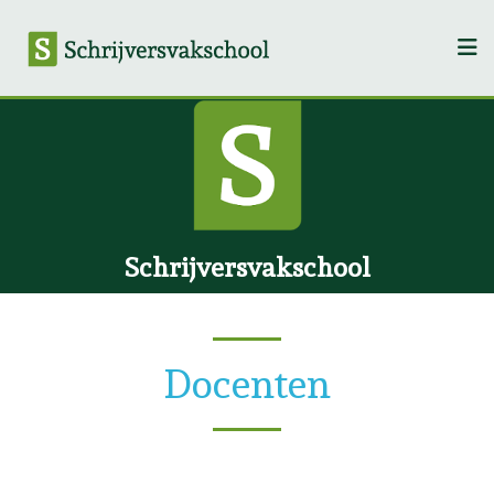
Schrijversvakschool
Docenten