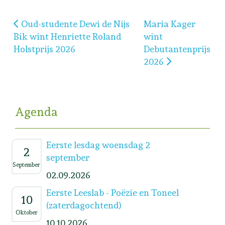
Vorig artikel: Oud-studente Dewi de Nijs Bik wint H
Volgende artikel: M
Oud-studente Dewi de Nijs
Maria Kager
Bik wint Henriette Roland
wint
Holstprijs 2026
Debutantenprijs
2026
Agenda
Eerste lesdag woensdag 2
2
september
September
02.09.2026
Eerste Leeslab - Poëzie en Toneel
10
(zaterdagochtend)
Oktober
10.10.2026