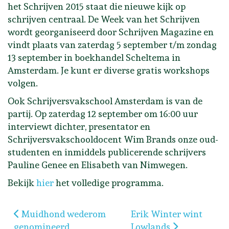
het Schrijven 2015 staat die nieuwe kijk op
schrijven centraal. De Week van het Schrijven
wordt georganiseerd door Schrijven Magazine en
vindt plaats van zaterdag 5 september t/m zondag
13 september in boekhandel Scheltema in
Amsterdam. Je kunt er diverse gratis workshops
volgen.
Ook Schrijversvakschool Amsterdam is van de
partij. Op zaterdag 12 september om 16:00 uur
interviewt dichter, presentator en
Schrijversvakschooldocent Wim Brands onze oud-
studenten en inmiddels publicerende schrijvers
Pauline Genee en Elisabeth van Nimwegen.
Bekijk
hier
het volledige programma.
Vorig artikel: Muidhond wederom genomineerd
Volgende artikel: Erik
Muidhond wederom
Erik Winter wint
genomineerd
Lowlands