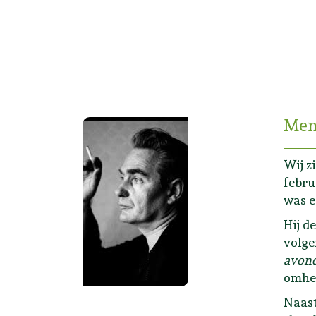
Men
Wij z
febru
was e
Hij d
volge
avon
omhel
Naast