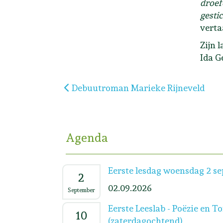
droef
gesti
verta
Zijn 
Ida G
Vorig artikel: Debuutroman Marieke R
Debuutroman Marieke Rijneveld
Agenda
Eerste lesdag woensdag 2 s
2
02.09.2026
September
Eerste Leeslab - Poëzie en T
10
(zaterdagochtend)