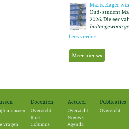
Maria Kager win
Oud- student Ma
2026. Die eer va
buitengewoon ge
Lees verder
Meer nieuws
sussen
Docenten
Actueel
Publicaties
ijfcursussen
Overzicht
Overzicht
Overzicht
Bio's
Nieuws
e vragen
Columns
Agenda