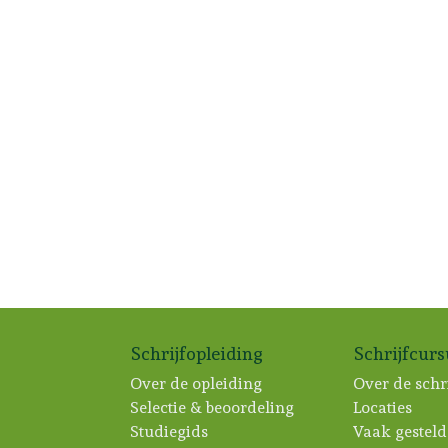
Schrijfopleiding
Schrijfcur
Over de opleiding
Over de schr
Selectie & beoordeling
Locaties
Studiegids
Vaak gesteld