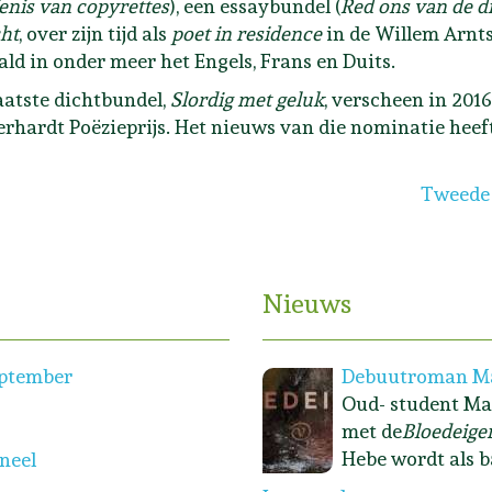
enis van copyrettes
), een essaybundel (
Red ons van de d
cht
, over zijn tijd als
poet in residence
in de Willem Arnts
ald in onder meer het Engels, Frans en Duits.
laatste dichtbundel,
Slordig met geluk
, verscheen in 20
erhardt Poëzieprijs. Het nieuws van die nominatie heef
ijneveld
Volgend
Tweede 
Nieuws
eptember
Debuutroman Ma
Oud- student Ma
met de
Bloedeige
Hebe wordt als b
oneel