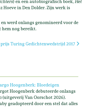
ichters
) en een autobiografisch boek,
Het
z Hoeve in Den Dolder. Zijn werk is
16 en werd onlangs genomineerd voor de
t hem nog bereikt.
e artikel: Tweede prijs Turing Gedichtenwedstrijd 2017
prijs Turing Gedichtenwedstrijd 2017
rgo Hoogenberk: Bloedeigen
rgot Hoogenberk debuteerde onlangs
n
(uitgeverij Van Oorschot 2026).
aby geadopteerd door een stel dat alles