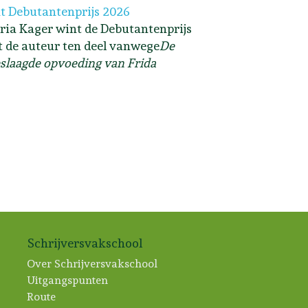
t Debutantenprijs 2026
ria Kager wint de Debutantenprijs
lt de auteur ten deel vanwege
De
slaagde opvoeding van Frida
Schrijversvakschool
Over Schrijversvakschool
Uitgangspunten
Route