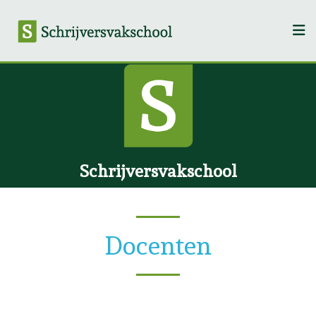
Schrijversvakschool
Docenten