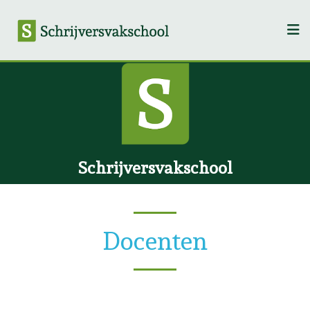
Schrijversvakschool
Docenten