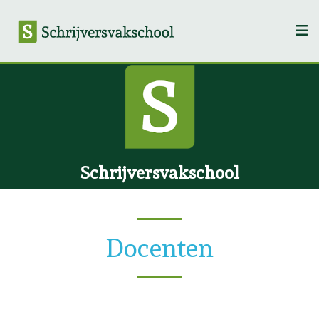
Schrijversvakschool
Docenten